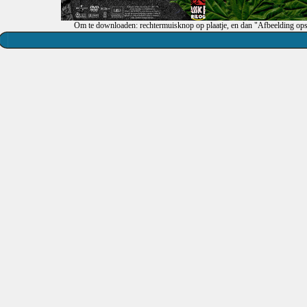
Om te downloaden: rechtermuisknop op plaatje, en dan "Afbeelding ops