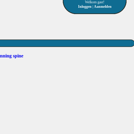
Welkom gast!
Inloggen
|
Aanmelden
anning
spine