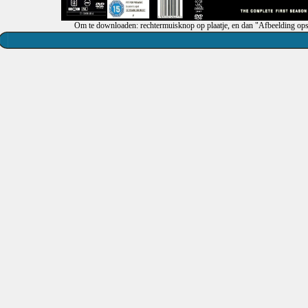
Om te downloaden: rechtermuisknop op plaatje, en dan "Afbeelding ops