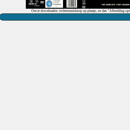
Om te downloaden: rechtermuisknop op plaatje, en dan "Afbeelding ops